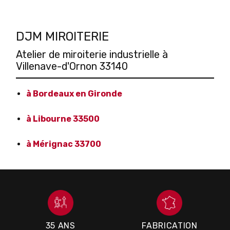
DJM MIROITERIE
Atelier de miroiterie industrielle à
Villenave-d'Ornon 33140
à Bordeaux en Gironde
à Libourne 33500
à Mérignac 33700
35 ANS
FABRICATION